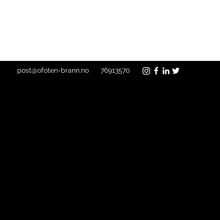
post@ofoten-brann.no
76913570