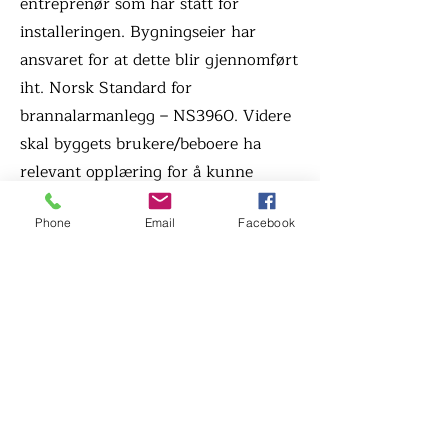
entreprenør som har stått for
installeringen. Bygningseier har
ansvaret for at dette blir gjennomført
iht. Norsk Standard for
brannalarmanlegg – NS3960. Videre
skal byggets brukere/beboere ha
relevant opplæring for å kunne
betjene anlegget ved tilfeller av
Phone
Email
Facebook
falske alarmer m.m.
OBRIKS har over tid også opplevd en
økning i tilfeller hvor beredskap blir
bedt om å bistå ved avstilling av
alarm, bytte av glass til manuelle
meldere og andre resurskrevende
tiltak.
På bakgrunn av ovennevnte, hvor