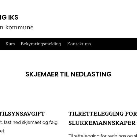
G IKS
gen kommune
Kurs
Bekymringsmelding
Kontakt oss
SKJEMAER TIL NEDLASTING
TILSYNSAVGIFT
TILRETTELEGGING FOR
SLUKKEMANNSKAPER
ft, last ned skjemaet og følg
et.
Tilrettelegging for rednings og