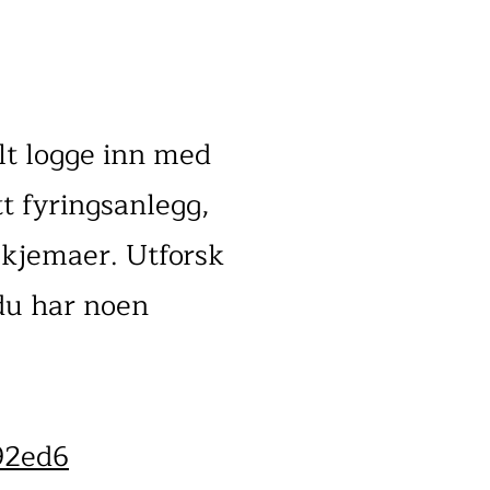
lt logge inn med
tt fyringsanlegg,
 skjemaer. Utforsk
du har noen
92ed6