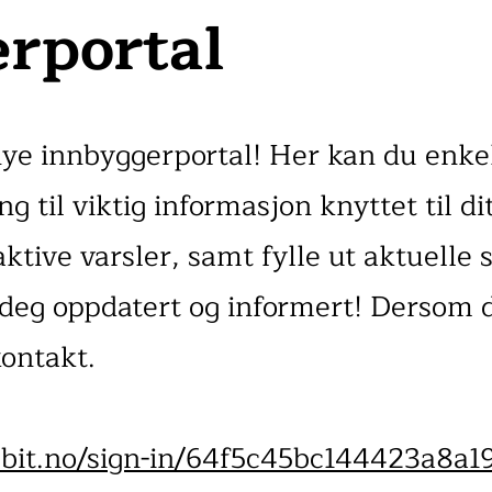
rportal
ye innbyggerportal! Her kan du enke
ng til viktig informasjon knyttet til di
aktive varsler, samt fylle ut aktuelle
e deg oppdatert og informert! Dersom 
kontakt.
ubit.no/sign-in/64f5c45bc144423a8a1