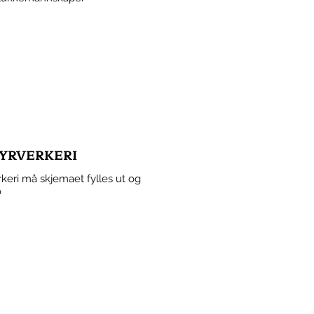
FYRVERKERI
keri må skjemaet fylles ut og
o