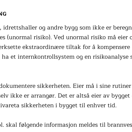
NG
r, idrettshaller og andre bygg som ikke er beregne
dres (unormal risiko). Ved unormal risiko må eier
erksette ekstraordinære tiltak for å kompensere 
 ha et internkontrollsystem og en risikoanalyse
 dokumentere sikkerheten. Eier må i sine rutiner 
r selv ikke er arrangør. Det er altså eier av bygg
ivareta sikkerheten i bygget til enhver tid.
l. skal følgende informasjon meldes til brannves