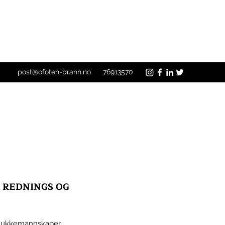
post@ofoten-brann.no
76913570
 REDNINGS OG
 slukkemannskaper