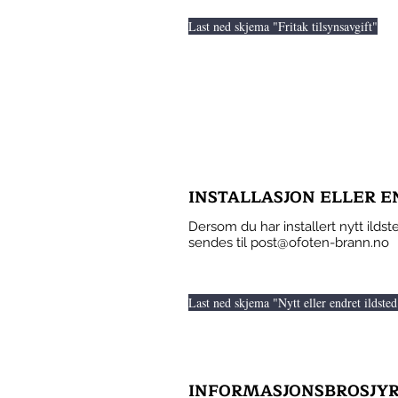
Last ned skjema "Fritak tilsynsavgift"
INSTALLASJON ELLER E
Dersom du har installert nytt ilds
sendes til
post@ofoten-brann.no
Last ned skjema "Nytt eller endret ildsted
INFORMASJONSBROSJYRE