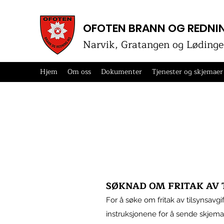
OFOTEN BRANN OG REDNIN
Narvik, Gratangen og Lødin
Hjem
Om oss
Dokumenter
Tjenester og skjemaer
SØKNAD OM FRITAK AV 
For å søke om fritak av tilsynsavgi
instruksjonene for å sende skjema