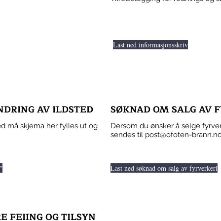
Last ned informasjonsskriv
NDRING AV ILDSTED
SØKNAD OM SALG AV 
ted må skjema her fylles ut og
Dersom du ønsker å selge fyrver
sendes til
post@ofoten-brann.n
"
Last ned søknad om salg av fyrverkeri
 FEIING OG TILSYN