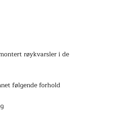
ontert røykvarsler i de
nnet følgende forhold
ng