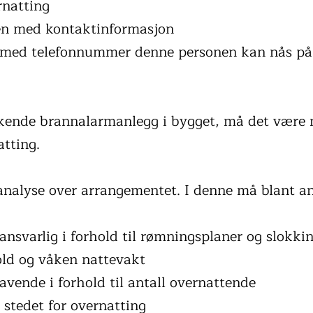
rnatting
gen med kontaktinformasjon
, med telefonnummer denne personen kan nås på
kende brannalarmanlegg i bygget, må det være m
atting.
koanalyse over arrangementet. I denne må blant a
 ansvarlig i forhold til rømningsplaner og slokki
old og våken nattevakt
avende i forhold til antall overnattende
e stedet for overnatting