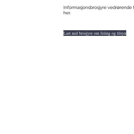
Informasjonsbrosjyre vedrørende fe
her.
Last ned brosjyre om feiing og tilsyn